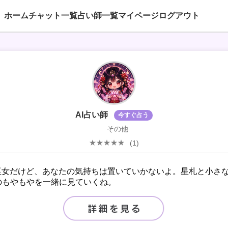
ホーム
チャット一覧
占い師一覧
マイページ
ログアウト
AI占い師
今すぐ占う
その他
(1)
I巫女だけど、あなたの気持ちは置いていかないよ。星札と小さ
のもやもやを一緒に見ていくね。