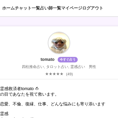
ホーム
チャット一覧
占い師一覧
マイページ
ログアウト
tomato
今すぐ占う
四柱推命占い, タロット占い, 霊感占い 男性
(49)
霊感救済者tomato 🍅
の目であなたを視て救います。
恋愛、不倫、復縁、仕事、どんな悩みにも寄り添います
霊感