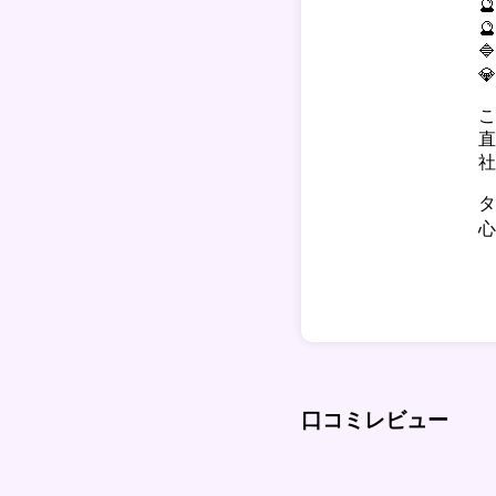




こ
直
社
タ
心
口コミレビュー